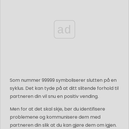
ad
Som nummer 99999 symboliserer slutten på en
syklus. Det kan tyde på at ditt slitende forhold til
partneren din vil snu en positiv vending.
Men for at det skal skje, bør du identifisere
problemene og kommunisere dem med
partneren din slik at du kan gjøre dem om igjen.