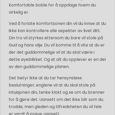
komfortable boble for å oppdage hvem du
virkelig er.
Ved å forlate komfortsonen din vil du innse at du
ikke kan kontrollere alle aspekter av livet ditt.
Din tro vil styrkes ettersom du bare vil stole på
Gud og hans vilje. Du vil komme til å vite at du er
der det guddommelige vil at du skal være i
dette øyeblikket. Og at alt du opplever er en del
av den guddommelige planen.
Det betyr ikke at du tar hensynsløse
beslutninger; englene vil at du skal stole på
intuisjonen din, tenke klokt og se om du brenner
for å gjøre det. Uansett om det ikke blir som du
trodde, men gleden og tilfredsheten du vil føle
er verdt å prøve, uansett.