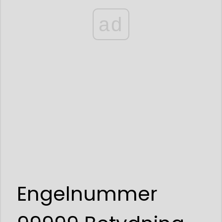
ad
Engelnummer