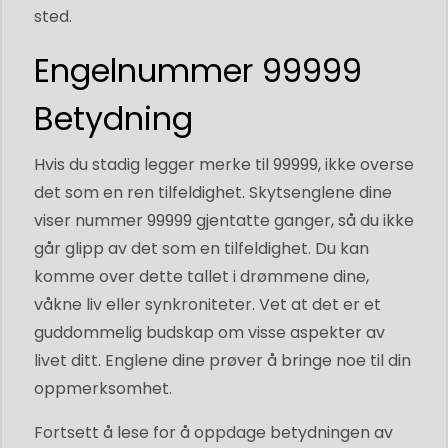
sted.
Engelnummer 99999
Betydning
Hvis du stadig legger merke til 99999, ikke overse
det som en ren tilfeldighet. Skytsenglene dine
viser nummer 99999 gjentatte ganger, så du ikke
går glipp av det som en tilfeldighet. Du kan
komme over dette tallet i drømmene dine,
våkne liv eller synkroniteter. Vet at det er et
guddommelig budskap om visse aspekter av
livet ditt. Englene dine prøver å bringe noe til din
oppmerksomhet.
Fortsett å lese for å oppdage betydningen av