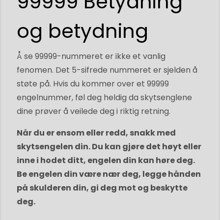
99999 Betydning
og betydning
Å se 99999-nummeret er ikke et vanlig
fenomen. Det 5-sifrede nummeret er sjelden å
støte på. Hvis du kommer over et 99999
engelnummer, føl deg heldig da skytsenglene
dine prøver å veilede deg i riktig retning.
Når du er ensom eller redd, snakk med
skytsengelen din. Du kan gjøre det høyt eller
inne i hodet ditt, engelen din kan høre deg.
Be engelen din være nær deg, legge hånden
på skulderen din, gi deg mot og beskytte
deg.