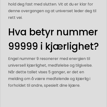
hold deg fast med slutten. Vit at du er klar for
denne overgangen og at universet leder deg til
rett vei.
Hva betyr nummer
99999 i kjærlighet?
Engel nummer 9 resonerer med energien til
universell kjærlighet, medfølelse og tilgivelse.
Når dette tallet vises 5 ganger, er det en
melding om å være medfølende og kjærlig i
forholdet til andre, spesielt dine kjære.