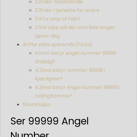
3.2
Vær medfølende
3.3
Vær i tjeneste for andre
3.4
Ta Leap of Faith
3.5
Gi slipp på det som ikke lenger
tjener deg
4
Ofte stilte spørsmål (FAQs)
4.1
Hva betyr engel nummer 99999
åndelig?
4.2
Hva betyr nummer 99999 i
kjærlighet?
4.3
Hva betyr engel nummer 99999 i
tvillingflamme?
5
Konklusjon
Ser 99999 Angel
Number