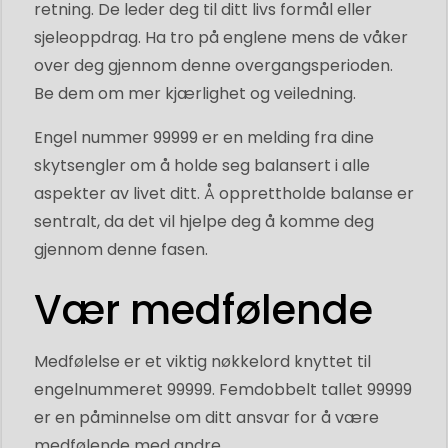
retning. De leder deg til ditt livs formål eller
sjeleoppdrag. Ha tro på englene mens de våker
over deg gjennom denne overgangsperioden.
Be dem om mer kjærlighet og veiledning.
Engel nummer 99999 er en melding fra dine
skytsengler om å holde seg balansert i alle
aspekter av livet ditt. Å opprettholde balanse er
sentralt, da det vil hjelpe deg å komme deg
gjennom denne fasen.
Vær medfølende
Medfølelse er et viktig nøkkelord knyttet til
engelnummeret 99999. Femdobbelt tallet 99999
er en påminnelse om ditt ansvar for å være
medfølende med andre.