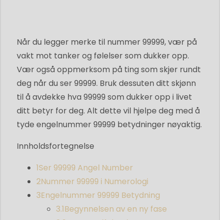
Når du legger merke til nummer 99999, vær på
vakt mot tanker og følelser som dukker opp.
Vær også oppmerksom på ting som skjer rundt
deg når du ser 99999. Bruk dessuten ditt skjønn
til å avdekke hva 99999 som dukker opp i livet
ditt betyr for deg. Alt dette vil hjelpe deg med å
tyde engelnummer 99999 betydninger nøyaktig.
Innholdsfortegnelse
1
Ser 99999 Angel Number
2
Nummer 99999 i Numerologi
3
Engelnummer 99999 Betydning
3.1
Begynnelsen av en ny fase