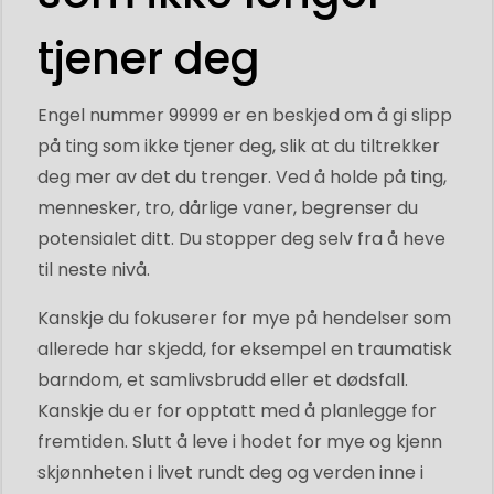
tjener deg
Engel nummer 99999 er en beskjed om å gi slipp
på ting som ikke tjener deg, slik at du tiltrekker
deg mer av det du trenger. Ved å holde på ting,
mennesker, tro, dårlige vaner, begrenser du
potensialet ditt. Du stopper deg selv fra å heve
til neste nivå.
Kanskje du fokuserer for mye på hendelser som
allerede har skjedd, for eksempel en traumatisk
barndom, et samlivsbrudd eller et dødsfall.
Kanskje du er for opptatt med å planlegge for
fremtiden. Slutt å leve i hodet for mye og kjenn
skjønnheten i livet rundt deg og verden inne i