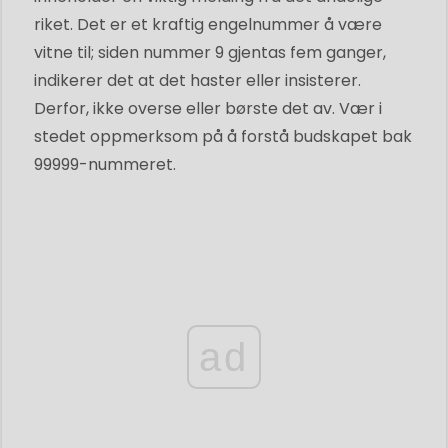
riket. Det er et kraftig engelnummer å være
vitne til; siden nummer 9 gjentas fem ganger,
indikerer det at det haster eller insisterer.
Derfor, ikke overse eller børste det av. Vær i
stedet oppmerksom på å forstå budskapet bak
99999-nummeret.
ad