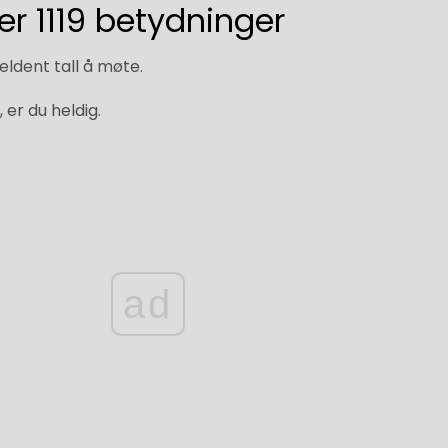
r 1119 betydninger
eldent tall å møte.
, er du heldig.
ad