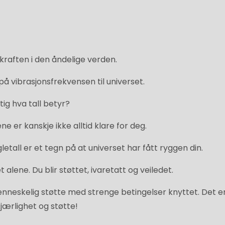
 kraften i den åndelige verden.
på vibrasjonsfrekvensen til universet.
ig hva tall betyr?
 er kanskje ikke alltid klare for deg.
letall er et tegn på at universet har fått ryggen din.
 alene. Du blir støttet, ivaretatt og veiledet.
enneskelig støtte med strenge betingelser knyttet. Det e
ærlighet og støtte!