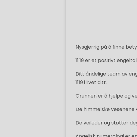
Nysgjerrig på å finne bety
11:19 er et positivt engeltall
Ditt åndelige team av eng
1119 i livet ditt.
Grunnen er å hjelpe og vei
De himmelske vesenene våk
De veileder og støtter deg
Angelisk numerologi er