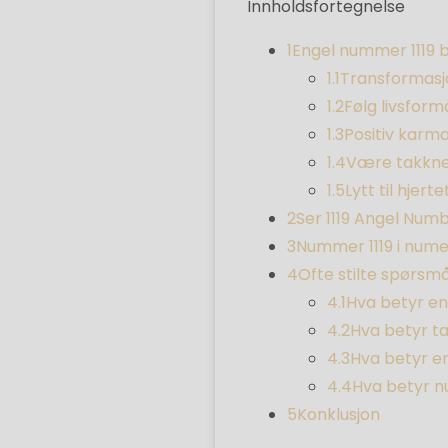
Innholdsfortegnelse
1
Engel nummer 1119 
1.1
Transformasj
1.2
Følg livsformå
1.3
Positiv karm
1.4
Være takkne
1.5
Lytt til hjerte
2
Ser 1119 Angel Num
3
Nummer 1119 i nume
4
Ofte stilte spørsm
4.1
Hva betyr en
4.2
Hva betyr tal
4.3
Hva betyr en
4.4
Hva betyr nu
5
Konklusjon