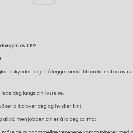
dningen av 1119?
.
ler tilskynder deg til å legge merke til forekomsten av 
lede deg langs din livsreise.
er alltid over deg og hvisker hint.
 alltid, men jobben din er å la deg ta imot.
 en måte de guddommelige vesenene kommuniserer med 