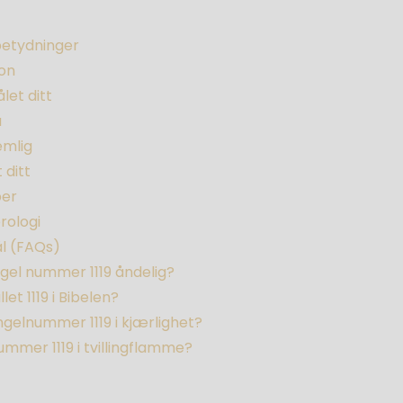
betydninger
on
let ditt
a
mlig
t ditt
ber
rologi
ål (FAQs)
gel nummer 1119 åndelig?
let 1119 i Bibelen?
gelnummer 1119 i kjærlighet?
mmer 1119 i tvillingflamme?