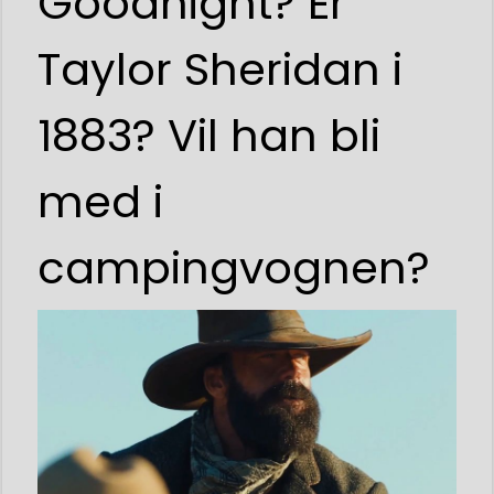
Goodnight? Er
Taylor Sheridan i
1883? Vil han bli
med i
campingvognen?