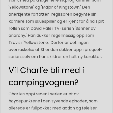
vært med på å lage flere hitprogrammer som
'Yellowstone' og 'Major of Kingstown.' Den
anerkjente forfatter-regissøren begynte sin
karriere som skuespiller og er kjent for å ha spilt
rollen som David Hale i TV-serien 'Sønner av
anarchy.' Han dukker regelmessig opp som
Travis i 'Yellowstone.' Derfor er det ingen
overraskelse at Sheridan dukker opp i prequel-
serien, selv om han skildrer en helt ny karakter.
Vil Charlie bli med i
campingvognen?
Charlies opptreden i serien er et av
høydepunktene i den syvende episoden, som
allerede er fullpakket med action og følelser.