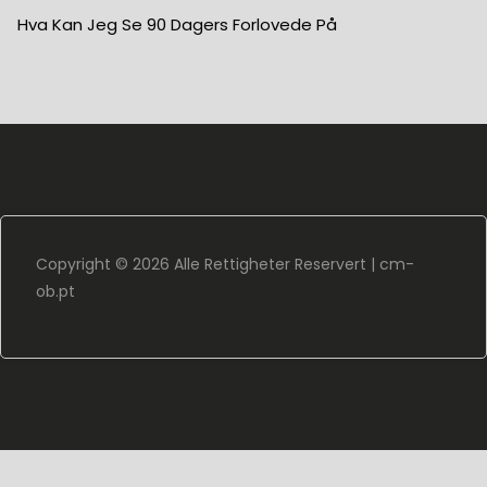
Hva Kan Jeg Se 90 Dagers Forlovede På
Copyright ©
2026 Alle Rettigheter Reservert |
cm-
ob.pt