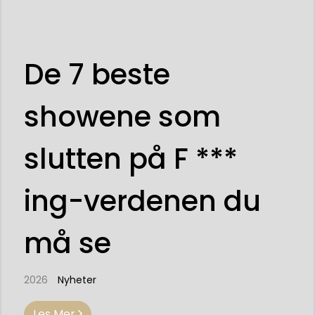
De 7 beste
showene som
slutten på F ***
ing-verdenen du
må se
2026
Nyheter
Les Mer