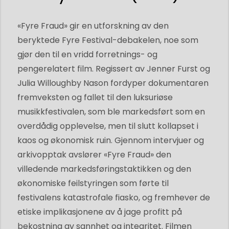
«Fyre Fraud» gir en utforskning av den
beryktede Fyre Festival-debakelen, noe som
gjør den til en vridd forretnings- og
pengerelatert film. Regissert av Jenner Furst og
Julia Willoughby Nason fordyper dokumentaren
fremveksten og fallet til den luksuriøse
musikkfestivalen, som ble markedsført som en
overdådig opplevelse, men til slutt kollapset i
kaos og økonomisk ruin. Gjennom intervjuer og
arkivopptak avslører «Fyre Fraud» den
villedende markedsføringstaktikken og den
økonomiske feilstyringen som førte til
festivalens katastrofale fiasko, og fremhever de
etiske implikasjonene av å jage profitt på
bekostning av sannhet og integritet. Filmen