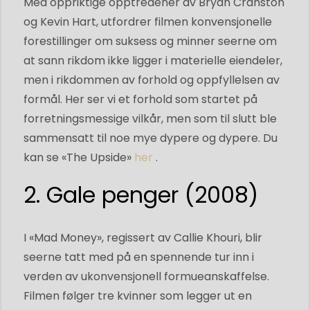
Med oppriktige opptredener av Bryan Cranston
og Kevin Hart, utfordrer filmen konvensjonelle
forestillinger om suksess og minner seerne om
at sann rikdom ikke ligger i materielle eiendeler,
men i rikdommen av forhold og oppfyllelsen av
formål. Her ser vi et forhold som startet på
forretningsmessige vilkår, men som til slutt ble
sammensatt til noe mye dypere og dypere. Du
kan se «The Upside»
her
.
2. Gale penger (2008)
I «Mad Money», regissert av Callie Khouri, blir
seerne tatt med på en spennende tur inn i
verden av ukonvensjonell formueanskaffelse.
Filmen følger tre kvinner som legger ut en