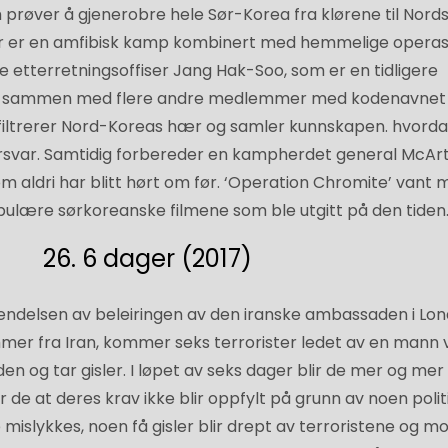
 prøver å gjenerobre hele Sør-Korea fra klørene til Nord
er er en amfibisk kamp kombinert med hemmelige operas
 etterretningsoffiser Jang Hak-Soo, som er en tidligere
r sammen med flere andre medlemmer med kodenavnet
nfiltrerer Nord-Koreas hær og samler kunnskapen. hvord
forsvar. Samtidig forbereder en kampherdet general McAr
om aldri har blitt hørt om før. ‘Operation Chromite’ vant
pulære sørkoreanske filmene som ble utgitt på den tiden
26. 6 dager (2017)
 hendelsen av beleiringen av den iranske ambassaden i Lo
mer fra Iran, kommer seks terrorister ledet av en mann 
en og tar gisler. I løpet av seks dager blir de mer og mer
 de at deres krav ikke blir oppfylt på grunn av noen polit
mislykkes, noen få gisler blir drept av terroristene og m