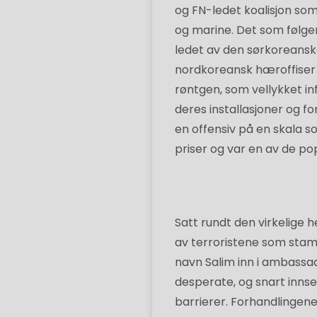
og FN-ledet koalisjon som
og marine. Det som følg
ledet av den sørkoreanske
nordkoreansk hæroffise
røntgen, som vellykket i
deres installasjoner og 
en offensiv på en skala s
priser og var en av de po
Satt rundt den virkelige
av terroristene som stam
navn Salim inn i ambassad
desperate, og snart innser
barrierer. Forhandlingene 