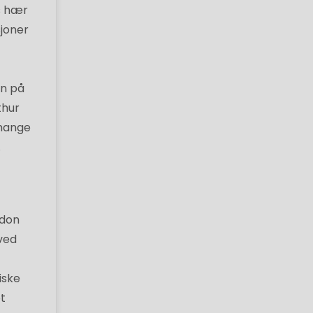
s hær
joner
an på
thur
 mange
.
ndon
ved
iske
ot