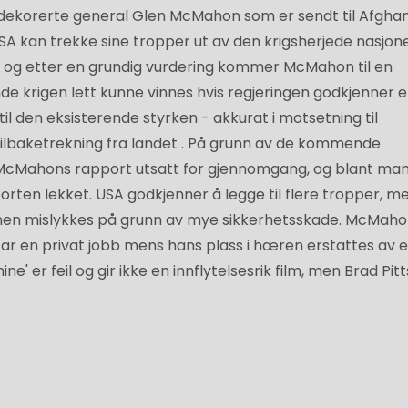
t dekorerte general Glen McMahon som er sendt til Afgha
 USA kan trekke sine tropper ut av den krigsherjede nasjon
 og etter en grundig vurdering kommer McMahon til en
e krigen lett kunne vinnes hvis regjeringen godkjenner e
til den eksisterende styrken - akkurat i motsetning til
tilbaketrekning fra landet . På grunn av de kommende
r McMahons rapport utsatt for gjennomgang, og blant ma
orten lekket. USA godkjenner å legge til flere tropper, me
onen mislykkes på grunn av mye sikkerhetsskade. McMah
 tar en privat jobb mens hans plass i hæren erstattes av 
' er feil og gir ikke en innflytelsesrik film, men Brad Pitt