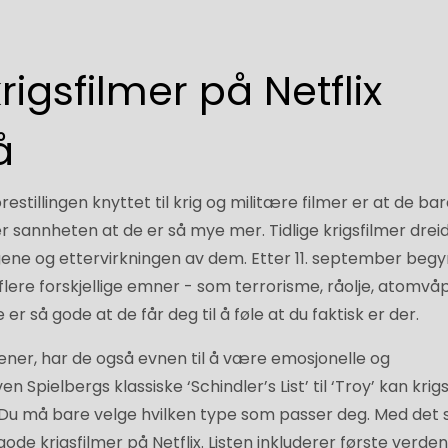
rigsfilmer på Netflix
å
estillingen knyttet til krig og militære filmer er at de ba
r sannheten at de er så mye mer. Tidlige krigsfilmer drei
gene og ettervirkningen av dem. Etter 11. september beg
 flere forskjellige emner - som terrorisme, råolje, atomvå
er så gode at de får deg til å føle at du faktisk er der.
ener, har de også evnen til å være emosjonelle og
 Spielbergs klassiske ‘Schindler’s List’ til ‘Troy’ kan krig
. Du må bare velge hvilken type som passer deg. Med det 
 gode krigsfilmer på Netflix. Listen inkluderer første verde