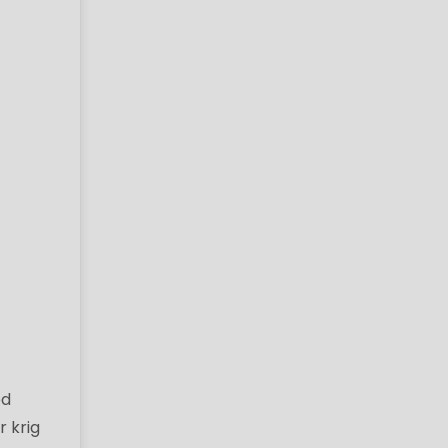
ed
r krig