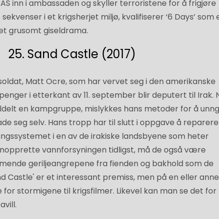
AS inn i ambassaden og skyller terroristene for å frigjøre
 sekvenser i et krigsherjet miljø, kvalifiserer ‘6 Days’ som 
 et grusomt giseldrama.
25. Sand Castle (2017)
 soldat, Matt Ocre, som har vervet seg i den amerikanske
enger i etterkant av 11. september blir deputert til Irak. 
 tildelt en kampgruppe, mislykkes hans metoder for å unn
de seg selv. Hans tropp har til slutt i oppgave å reparere
ngssystemet i en av de irakiske landsbyene som heter
nopprette vannforsyningen tidligst, må de også være
mmende geriljeangrepene fra fienden og bakhold som de
nd Castle' er et interessant premiss, men på en eller ann
for stormigene til krigsfilmer. Likevel kan man se det for
vill.