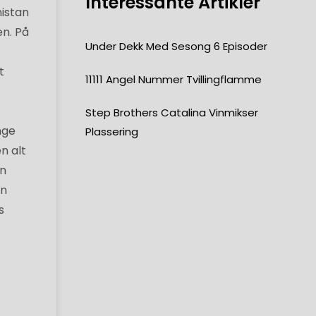
Interessante Artikler
nistan
en. På
Under Dekk Med Sesong 6 Episoder
t
11111 Angel Nummer Tvillingflamme
Step Brothers Catalina Vinmikser
nge
Plassering
n alt
on
en
s