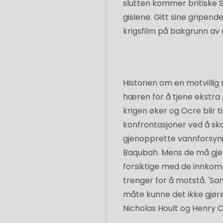
slutten kommer britiske S
gislene. Gitt sine gripende
krigsfilm på bakgrunn av
Historien om en motvillig
hæren for å tjene ekstra p
krigen øker og Ocre blir
konfrontasjoner ved å ska
gjenopprette vannforsyni
Baqubah. Mens de må gje
forsiktige med de innko
trenger for å motstå. 'Sa
måte kunne det ikke gjøre 
Nicholas Hoult og Henry Ca