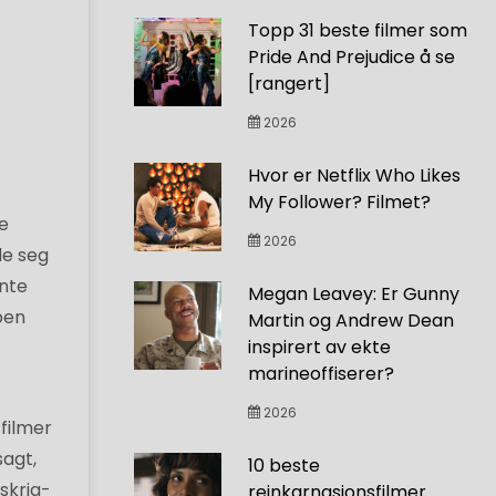
Topp 31 beste filmer som
Pride And Prejudice å se
[rangert]
2026
Hvor er Netflix Who Likes
My Follower? Filmet?
re
2026
de seg
ynte
Megan Leavey: Er Gunny
pen
Martin og Andrew Dean
inspirert av ekte
marineoffiserer?
2026
sfilmer
sagt,
10 beste
nskrig-
reinkarnasjonsfilmer