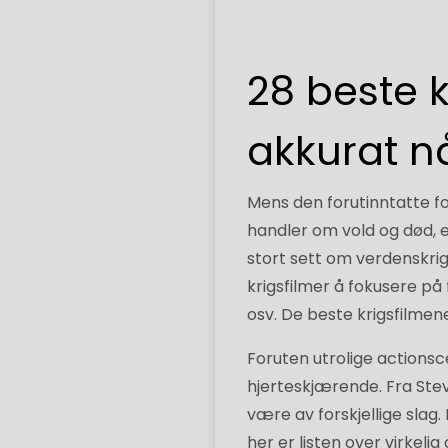
28 beste k
akkurat n
Mens den forutinntatte for
handler om vold og død, e
stort sett om verdenskri
krigsfilmer å fokusere på
osv. De beste krigsfilmene 
Foruten utrolige actionsc
hjerteskjærende. Fra Steven
være av forskjellige slag
her er listen over virkelig