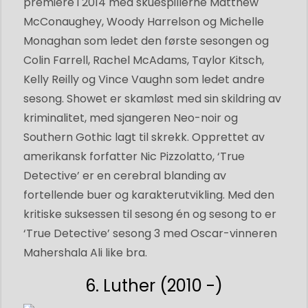
premiere i 2014 med skuespillerne Matthew
McConaughey, Woody Harrelson og Michelle
Monaghan som ledet den første sesongen og
Colin Farrell, Rachel McAdams, Taylor Kitsch,
Kelly Reilly og Vince Vaughn som ledet andre
sesong. Showet er skamløst med sin skildring av
kriminalitet, med sjangeren Neo-noir og
Southern Gothic lagt til skrekk. Opprettet av
amerikansk forfatter Nic Pizzolatto, ‘True
Detective’ er en cerebral blanding av
fortellende buer og karakterutvikling. Med den
kritiske suksessen til sesong én og sesong to er
‘True Detective’ sesong 3 med Oscar-vinneren
Mahershala Ali like bra.
6. Luther (2010 -)