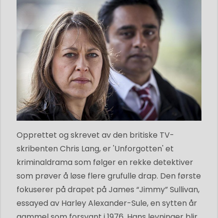
Opprettet og skrevet av den britiske TV-
skribenten Chris Lang, er 'Unforgotten' et
kriminaldrama som følger en rekke detektiver
som prøver å løse flere grufulle drap. Den første
fokuserer på drapet på James “Jimmy” Sullivan,
essayed av Harley Alexander-Sule, en sytten år
gammel som forsvant i 1976. Hans levninger blir