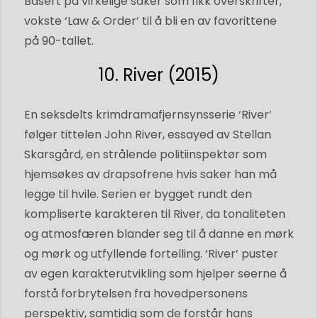
Basert på virkelige saker som fikk overskrifter,
vokste ‘Law & Order’ til å bli en av favorittene
på 90-tallet.
10. River (2015)
En seksdelts krimdramafjernsynsserie ‘River’
følger tittelen John River, essayed av Stellan
Skarsgård, en strålende politiinspektør som
hjemsøkes av drapsofrene hvis saker han må
legge til hvile. Serien er bygget rundt den
kompliserte karakteren til River, da tonaliteten
og atmosfæren blander seg til å danne en mørk
og mørk og utfyllende fortelling. ‘River’ puster
av egen karakterutvikling som hjelper seerne å
forstå forbrytelsen fra hovedpersonens
perspektiv, samtidig som de forstår hans