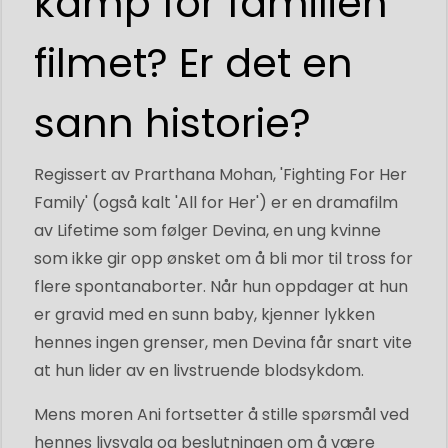
kamp for familien
filmet? Er det en
sann historie?
Regissert av Prarthana Mohan, 'Fighting For Her
Family' (også kalt 'All for Her') er en dramafilm
av Lifetime som følger Devina, en ung kvinne
som ikke gir opp ønsket om å bli mor til tross for
flere spontanaborter. Når hun oppdager at hun
er gravid med en sunn baby, kjenner lykken
hennes ingen grenser, men Devina får snart vite
at hun lider av en livstruende blodsykdom.
Mens moren Ani fortsetter å stille spørsmål ved
hennes livsvalg og beslutningen om å være