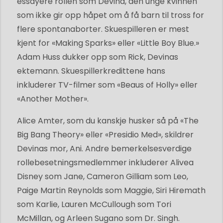
essayere rollen som Devina, den unge kvinnen
som ikke gir opp håpet om å få barn til tross for
flere spontanaborter. Skuespilleren er mest
kjent for «Making Sparks» eller «Little Boy Blue.»
Adam Huss dukker opp som Rick, Devinas
ektemann. Skuespillerkredittene hans
inkluderer TV-filmer som «Beaus of Holly» eller
«Another Mother».
Alice Amter, som du kanskje husker så på «The
Big Bang Theory» eller «Presidio Med», skildrer
Devinas mor, Ani. Andre bemerkelsesverdige
rollebesetningsmedlemmer inkluderer Alivea
Disney som Jane, Cameron Gilliam som Leo,
Paige Martin Reynolds som Maggie, Siri Hiremath
som Karlie, Lauren McCullough som Tori
McMillan, og Arleen Sugano som Dr. Singh.