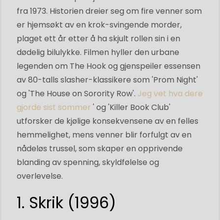
fra 1973. Historien dreier seg om fire venner som
er hjemsøkt av en krok-svingende morder,
plaget ett år etter å ha skjult rollen sin i en
dødelig bilulykke. Filmen hyller den urbane
legenden om The Hook og gjenspeiler essensen
av 80-talls slasher-klassikere som 'Prom Night'
og 'The House on Sorority Row'.
Jeg vet hva dere
gjorde sist sommer
' og 'Killer Book Club'
utforsker de kjølige konsekvensene av en felles
hemmelighet, mens venner blir forfulgt av en
nådeløs trussel, som skaper en opprivende
blanding av spenning, skyldfølelse og
overlevelse.
1. Skrik (1996)