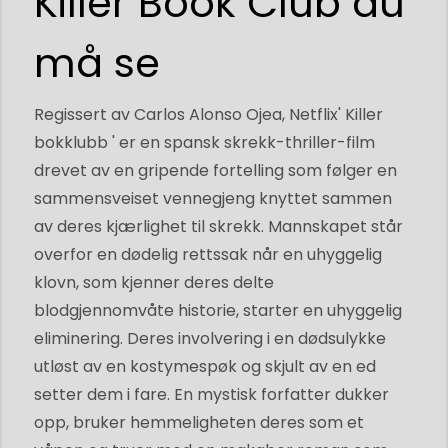
Killer Book Club du
må se
Regissert av Carlos Alonso Ojea, Netflix' Killer
bokklubb ' er en spansk skrekk-thriller-film
drevet av en gripende fortelling som følger en
sammensveiset vennegjeng knyttet sammen
av deres kjærlighet til skrekk. Mannskapet står
overfor en dødelig rettssak når en uhyggelig
klovn, som kjenner deres delte
blodgjennomvåte historie, starter en uhyggelig
eliminering. Deres involvering i en dødsulykke
utløst av en kostymespøk og skjult av en ed
setter dem i fare. En mystisk forfatter dukker
opp, bruker hemmeligheten deres som et