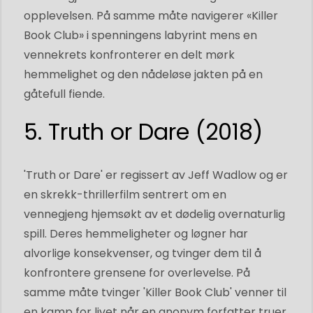
opplevelsen. På samme måte navigerer «Killer
Book Club» i spenningens labyrint mens en
vennekrets konfronterer en delt mørk
hemmelighet og den nådeløse jakten på en
gåtefull fiende.
5. Truth or Dare (2018)
'Truth or Dare' er regissert av Jeff Wadlow og er
en skrekk-thrillerfilm sentrert om en
vennegjeng hjemsøkt av et dødelig overnaturlig
spill. Deres hemmeligheter og løgner har
alvorlige konsekvenser, og tvinger dem til å
konfrontere grensene for overlevelse. På
samme måte tvinger 'Killer Book Club' venner til
en kamp for livet når en anonym forfatter truer