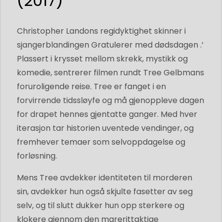
(2017)
Christopher Landons regidyktighet skinner i
sjangerblandingen Gratulerer med dødsdagen .’
Plassert i krysset mellom skrekk, mystikk og
komedie, sentrerer filmen rundt Tree Gelbmans
foruroligende reise. Tree er fanget i en
forvirrende tidssløyfe og må gjenoppleve dagen
for drapet hennes gjentatte ganger. Med hver
iterasjon tar historien uventede vendinger, og
fremhever temaer som selvoppdagelse og
forløsning.
Mens Tree avdekker identiteten til morderen
sin, avdekker hun også skjulte fasetter av seg
selv, og til slutt dukker hun opp sterkere og
klokere gjennom den marerittaktige