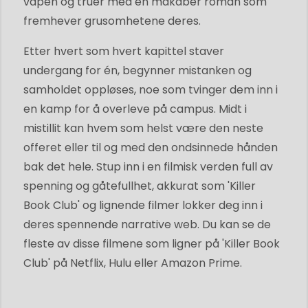
våpen og truer med en makaber roman som
fremhever grusomhetene deres.
Etter hvert som hvert kapittel staver
undergang for én, begynner mistanken og
samholdet oppløses, noe som tvinger dem inn i
en kamp for å overleve på campus. Midt i
mistillit kan hvem som helst være den neste
offeret eller til og med den ondsinnede hånden
bak det hele. Stup inn i en filmisk verden full av
spenning og gåtefullhet, akkurat som 'Killer
Book Club' og lignende filmer lokker deg inn i
deres spennende narrative web. Du kan se de
fleste av disse filmene som ligner på 'Killer Book
Club' på Netflix, Hulu eller Amazon Prime.