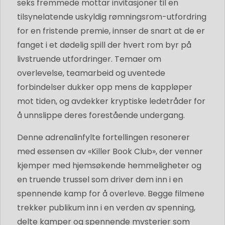
seks fremmede mottar invitasjoner til en
tilsynelatende uskyldig rømningsrom-utfordring
for en fristende premie, innser de snart at de er
fanget i et dødelig spill der hvert rom byr på
livstruende utfordringer. Temaer om
overlevelse, teamarbeid og uventede
forbindelser dukker opp mens de kappløper
mot tiden, og avdekker kryptiske ledetråder for
å unnslippe deres forestående undergang.
Denne adrenalinfylte fortellingen resonerer
med essensen av «Killer Book Club», der venner
kjemper med hjemsøkende hemmeligheter og
en truende trussel som driver dem inn i en
spennende kamp for å overleve. Begge filmene
trekker publikum inn i en verden av spenning,
delte kamper og spennende mysterier som